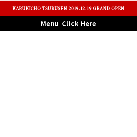
KABUKICHO TSURUSEN 2019.12.19 GRAND OPEN
Menu
Click Here
ACCESS
〒160-0021
東京都新宿区歌舞伎町1丁目15-5 ビックレモンビル地下2階
TEL:03-6233-7083
FAX:03-6233-7084